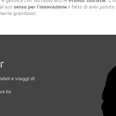
 e gestisce con successo anche
Primus Touristik
. L'
 al suo
senso per l'innovazione
il fatto di aver potuto
mente grandioso!
r
dali e viaggi di
us.bz