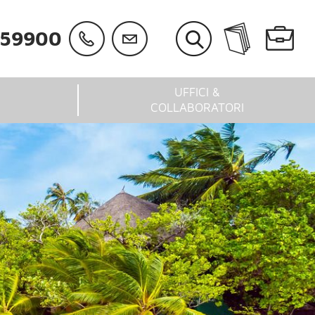
059900
UFFICI &
COLLABORATORI