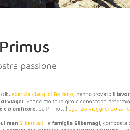
 Primus
ostra passione
stik,
agenzia viaggi di Bolzano
, hanno trovato il
lavo
 di viaggi
, vanno molto in giro e conoscono determina
e e pianificare
, da Primus, l'
agenzia viaggi di Bolzano
pullman
Silbernagl
, la
famiglia Silbernagl
, composta d