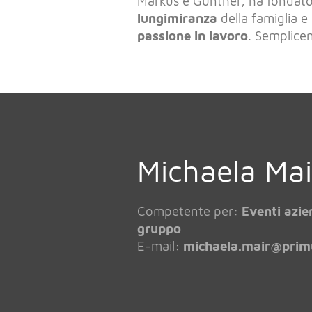
Markus e Günther, ha fondato
lungimiranza
della famiglia e
passione in lavoro
. Semplice
Michaela Mai
Competente per:
Eventi azien
gruppo
E-mail:
michaela.mair@
prim