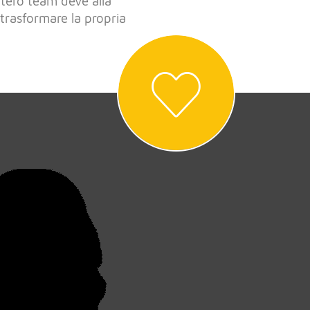
intero team deve alla
 trasformare la propria