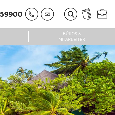
059900
BÜROS &
MITARBEITER