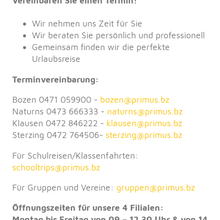
Vereinbaren Sie einen Termin!
Wir nehmen uns Zeit für Sie
Wir beraten Sie persönlich und professionell
Gemeinsam finden wir die perfekte
Urlaubsreise
Terminvereinbarung:
Bozen
0471 059900 -
bozen@
primus.bz
Naturns
0473 666333 -
naturns@
primus.bz
Klausen 0472 846222 -
klausen@
primus.bz
Sterzing 0472 764506-
sterzing@
primus.bz
Für Schulreisen/Klassenfahrten:
schooltrips@
primus.bz
Für Gruppen und Vereine:
gruppen@
primus.bz
Öffnungszeiten für unsere 4 Filialen:
Montag bis Freitag von 09 – 12.30 Uhr & von 14