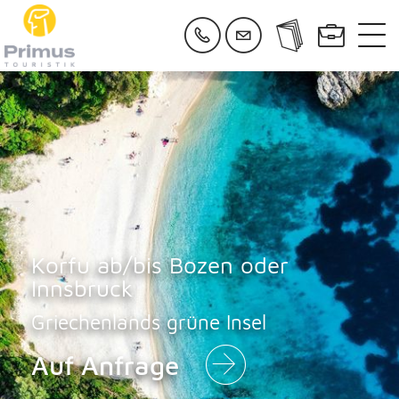
Korfu ab/bis Bozen oder
Innsbruck
Griechenlands grüne Insel
Auf Anfrage