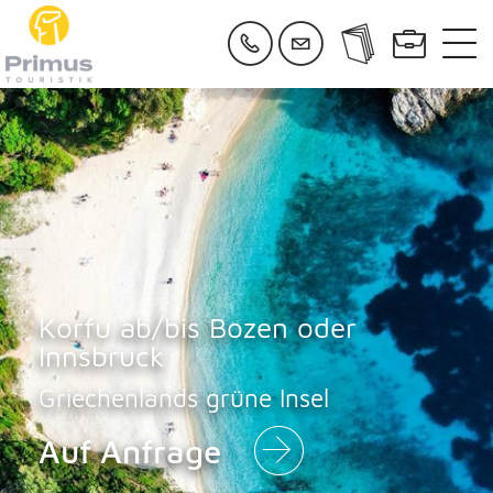
Korfu ab/bis Bozen oder
Innsbruck
Griechenlands grüne Insel
Auf Anfrage