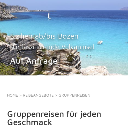
Sizilien ab/bis Bozen
Die faszinierende Vulkaninsel
Auf Anfrage
HOME
>
REISEANGEBOTE
> GRUPPENREISEN
Gruppenreisen für jeden
Geschmack