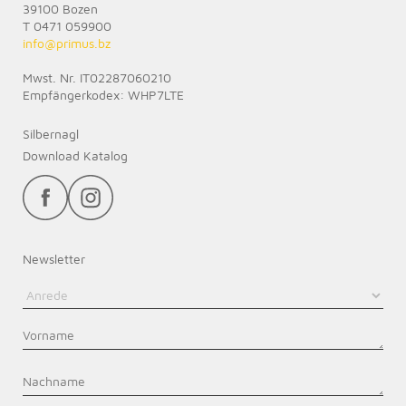
39100 Bozen
T 0471 059900
info@
primus.bz
Mwst. Nr. IT02287060210
Empfängerkodex: WHP7LTE
Silbernagl
Download Katalog
Newsletter