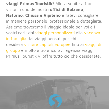
viaggi Primus Touristik
? Allora venite a farci
visita in uno dei nostri
uffici di Bolzano,
Naturno, Chiusa e Vipiteno
e fatevi consigliare
in maniera personale, professionale e dettagliata.
Assieme troveremo il viaggio ideale per voi e i
vostri cari: dai
viaggi personalizzati
alla
vacanza
in famiglia
dai viaggi pensati per chi
desidera
visitare capitali europee
fino ai
viaggi di
gruppo
e molto altro ancora: l'agenzia viaggi
Primus Touristik vi offre tutto ciò che desiderate.